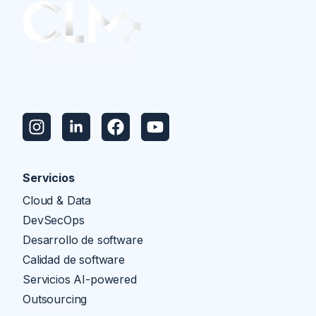
info@clmds.com
+56
9
5859
Servicios
6305
Cloud & Data
DevSecOps
info@clmds.com
Desarrollo de software
Calidad de software
Servicios AI-powered
Outsourcing