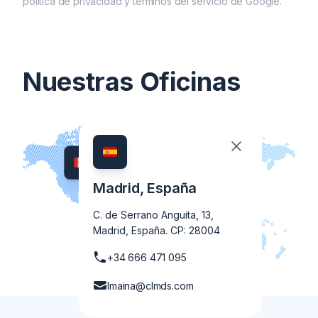
política de privacidad
y
términos del servicio
de Google.
Nuestras Oficinas
Madrid,
España
C. de Serrano Anguita, 13,
Madrid, España. CP: 28004
+34 666 471 095
lmaina@clmds.com